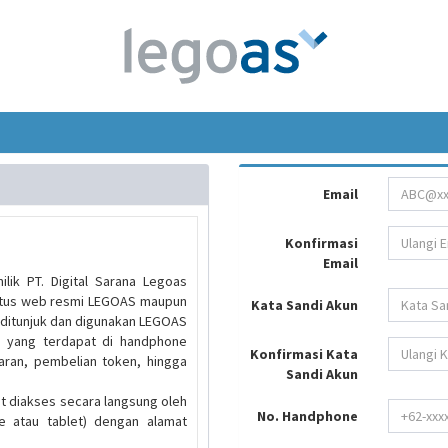
Email
Konfirmasi
Email
ilik PT. Digital Sarana Legoas
itus web resmi LEGOAS maupun
Kata Sandi Akun
ditunjuk dan digunakan LEGOAS
em yang terdapat di handphone
Konfirmasi Kata
aran, pembelian token, hingga
Sandi Akun
t diakses secara langsung oleh
No. Handphone
ne atau tablet) dengan alamat